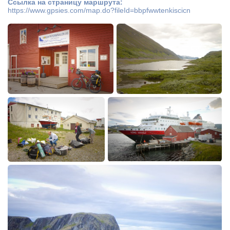
Ссылка на страницу маршрута:
https://www.gpsies.com/map.do?fileId=bbpfwwtenkiscicn