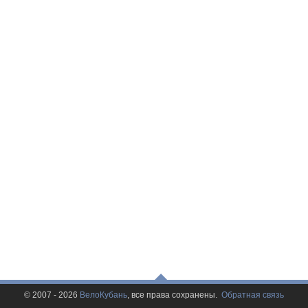
© 2007 - 2026
ВелоКубань
, все права сохранены.
Обратная связь