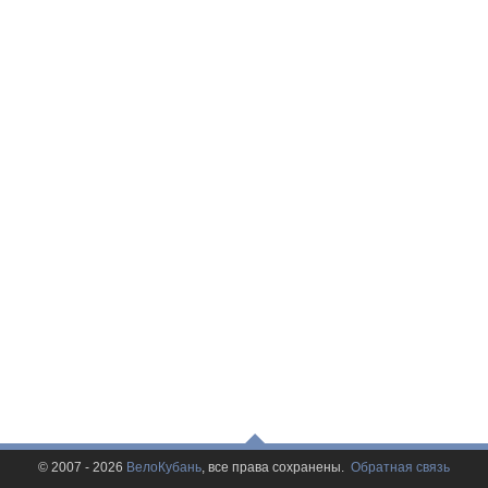
© 2007 - 2026
ВелоКубань
, все права сохранены.
Обратная связь