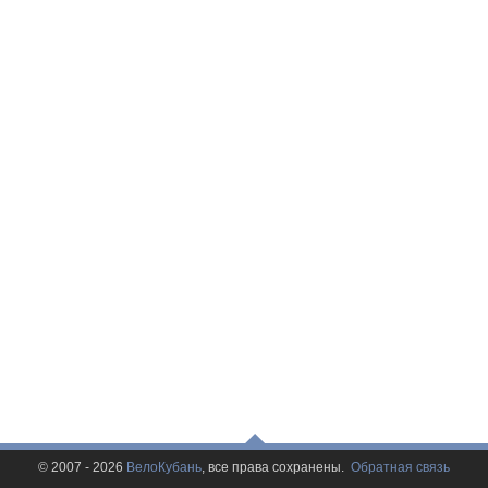
© 2007 - 2026
ВелоКубань
, все права сохранены.
Обратная связь