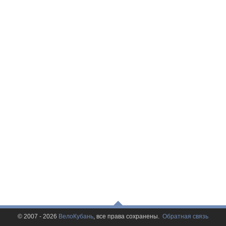
© 2007 - 2026
ВелоКубань
, все права сохранены.
Обратная связь