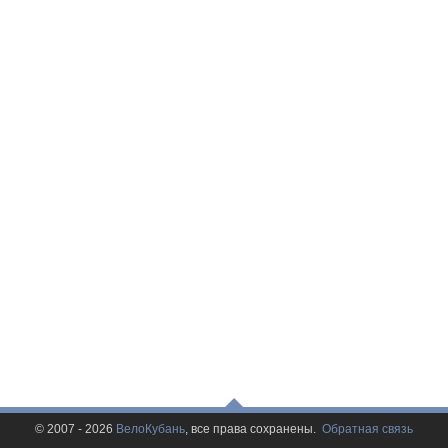
© 2007 - 2026
ВелоКубань
, все права сохранены.
Обратная связь