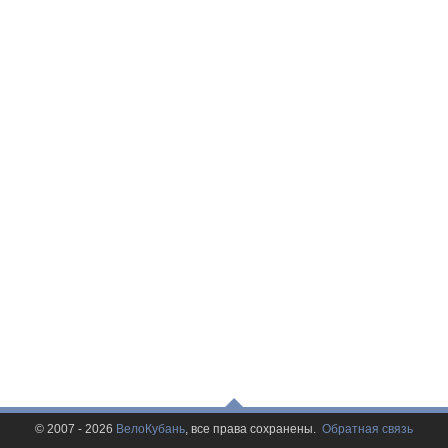
© 2007 - 2026
ВелоКубань
, все права сохранены.
Обратная связь