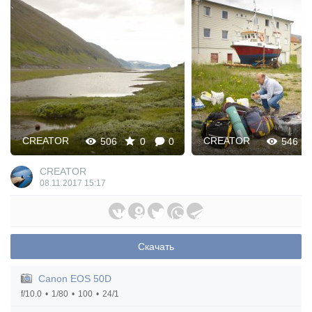
CREATOR
CREATOR
506
0
0
546
CREATOR
08.11.2017
15:17
Скачать
Canon EOS 50D
f/10.0
1/80
100
24/1