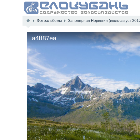
Фотоальбомы
Заполярная Норвегия (июль-август 201
a4ff87ea