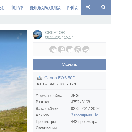
ВО
ФОРУМ
ВЕЛОБАРАХОЛКА
ИНФА
CREATOR
08.11.2017
15:17
Скачать
Canon EOS 50D
f/8.0
1/60
100
17/1
Формат файла
JPG
Размер
4752×3168
Дата съёмки
02.09.2017
20:26
Альбом
Заполярная Норвегия (июль-август 2017)
Просмотры
442 просмотра
Скачиваний
1