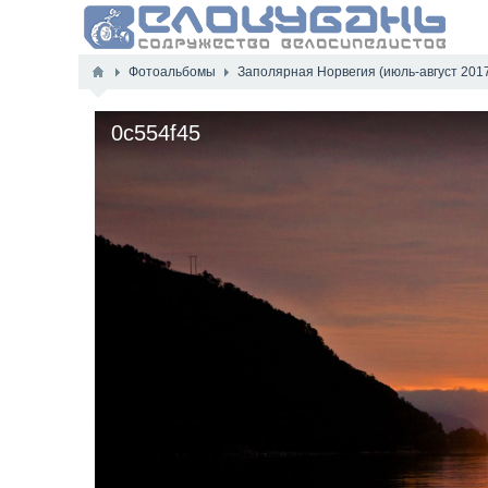
Фотоальбомы
Заполярная Норвегия (июль-август 201
0c554f45