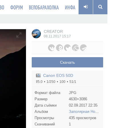
ВО
ФОРУМ
ВЕЛОБАРАХОЛКА
ИНФА
CREATOR
08.11.2017
15:17
Скачать
Canon EOS 50D
f/5.0
1/250
100
51/1
Формат файла
JPG
Размер
4630×3086
Дата съёмки
02.09.2017
22:35
Альбом
Заполярная Норвегия (июль-август 2017)
Просмотры
435 просмотров
Скачиваний
1