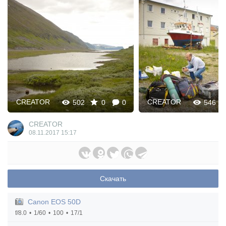
CREATOR
CREATOR
502
0
0
546
CREATOR
08.11.2017
15:17
Скачать
Canon EOS 50D
f/8.0
1/60
100
17/1