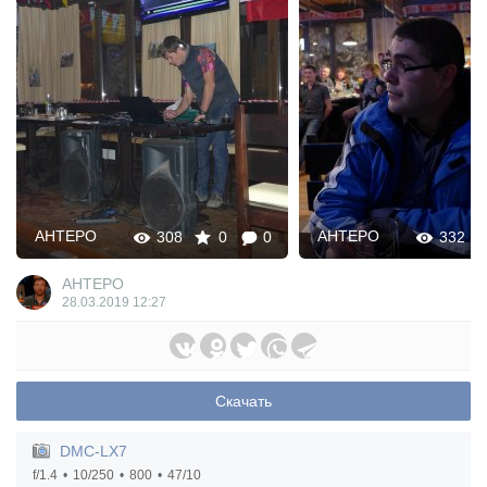
AHTEPO
AHTEPO
308
0
0
332
AHTEPO
28.03.2019
12:27
Скачать
DMC-LX7
f/1.4
10/250
800
47/10