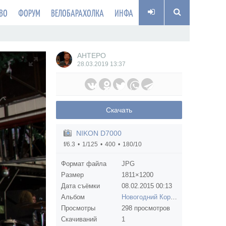
ВО
ФОРУМ
ВЕЛОБАРАХОЛКА
ИНФА
AHTEPO
28.03.2019
13:37
Скачать
NIKON D7000
f/6.3
1/125
400
180/10
Формат файла
JPG
Размер
1811×1200
Дата съёмки
08.02.2015
00:13
Альбом
Новогодний Корпоративчик Велокубани 2014-15
Просмотры
298 просмотров
Скачиваний
1