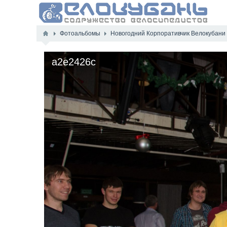
Фотоальбомы
Новогодний Корпоративчик Велокубани
a2e2426c