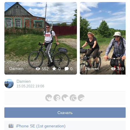
Damien
Damien
552
0
0
469
Damien
15.05.2022
19:06
Скачать
iPhone SE (1st generation)