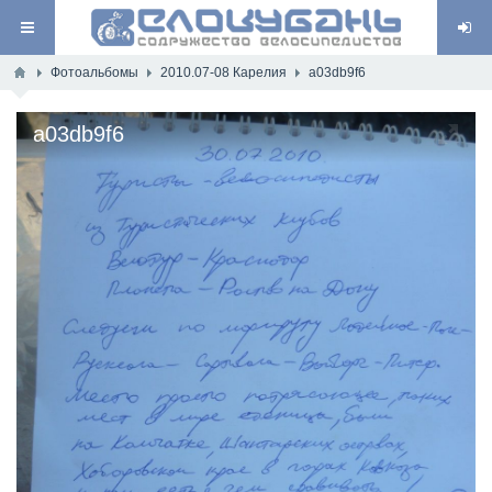
Фотоальбомы
2010.07-08 Карелия
a03db9f6
a03db9f6