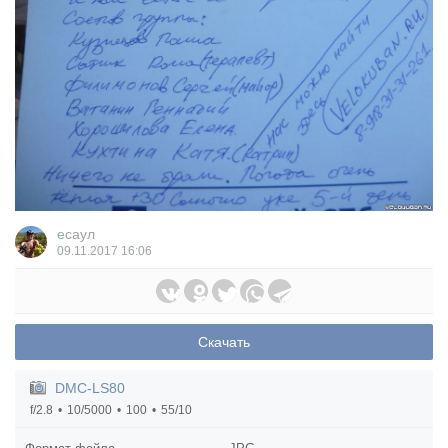
есаул
09.11.2017
16:06
Скачать
DMC-LS80
f/2.8
10/5000
100
55/10