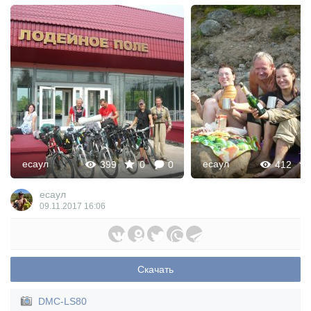
есаул
есаул
399
0
0
412
есаул
09.11.2017
16:06
Скачать
DMC-LS80