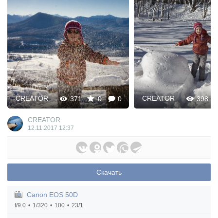
CREATOR
CREATOR
371
0
0
398
CREATOR
12.11.2017
12:37
Скачать
Canon EOS 50D
f/9.0
1/320
100
23/1