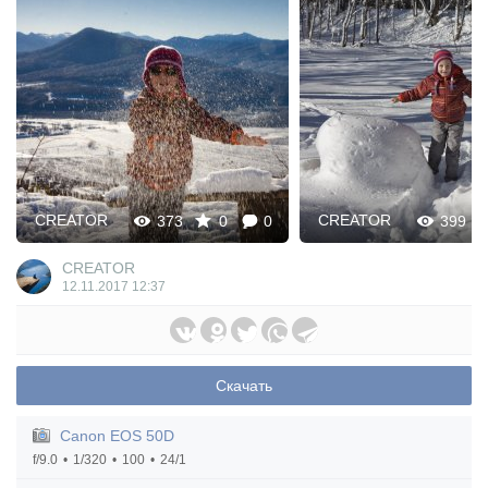
CREATOR
CREATOR
373
0
0
399
CREATOR
12.11.2017
12:37
Скачать
Canon EOS 50D
f/9.0
1/320
100
24/1