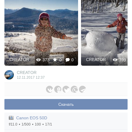
CREATOR
CREATOR
373
0
0
399
CREATOR
12.11.2017
12:37
Скачать
Canon EOS 50D
f/11.0
1/500
100
17/1