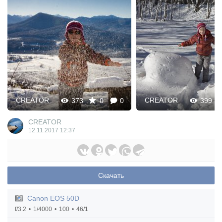
CREATOR
CREATOR
373
0
0
399
CREATOR
12.11.2017
12:37
Скачать
Canon EOS 50D
f/3.2
1/4000
100
46/1