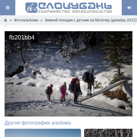
Фотоальбомы
Зимний походик с детьми на Молочку (декабрь 2015)
fb201bb4
Другие фотографии альбома