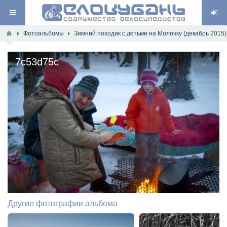
Фотоальбомы
Зимний походик с детьми на Молочку (декабрь 2015)
7c53d75c
Другие фотографии альбома