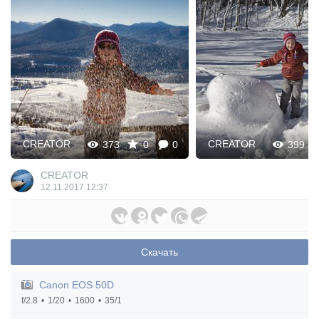
CREATOR
CREATOR
373
0
0
399
CREATOR
12.11.2017
12:37
Скачать
Canon EOS 50D
f/2.8
1/20
1600
35/1