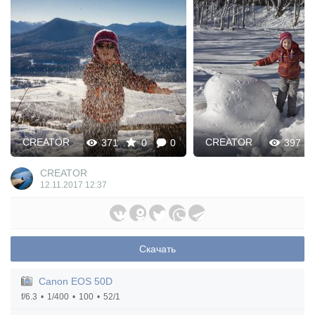
CREATOR
CREATOR
371
0
0
397
CREATOR
12.11.2017
12:37
Скачать
Canon EOS 50D
f/6.3
1/400
100
52/1