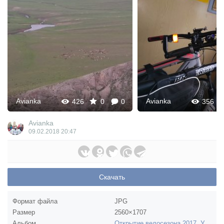
Avianka
Avianka
426
0
0
356
Avianka
09.02.2018
20:47
Скачать
Формат файла
JPG
Размер
2560×1707
Альбом
Открытие велосезона 2017. Уральские горы, долина Килькан, хребет Карамурун-тау.