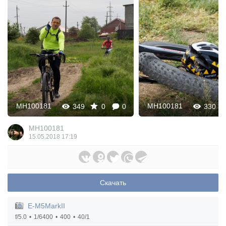
MH100181
MH100181
349
0
0
330
MH100181
15.05.2018
17:19
Скачать
E-M5MarkII
f/5.0
1/6400
400
40/1