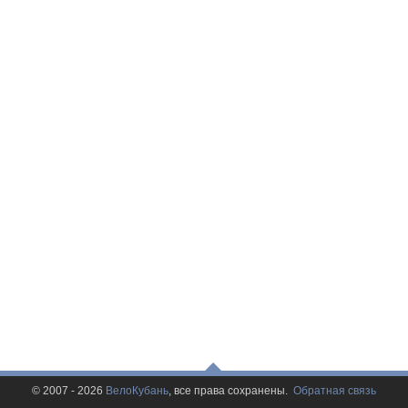
© 2007 - 2026
ВелоКубань
, все права сохранены.
Обратная связь