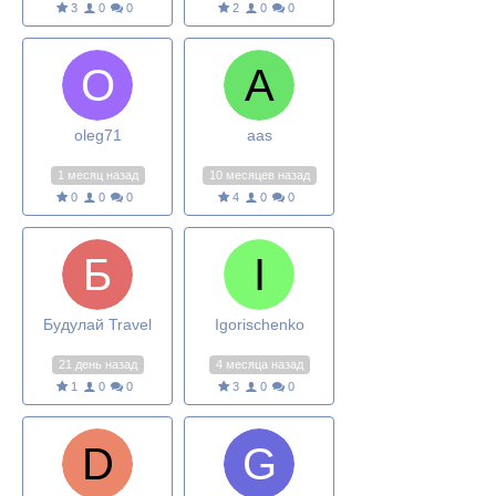
3
0
0
2
0
0
oleg71
aas
1 месяц назад
10 месяцев назад
0
0
0
4
0
0
Будулай Travel
Igorischenko
21 день назад
4 месяца назад
1
0
0
3
0
0