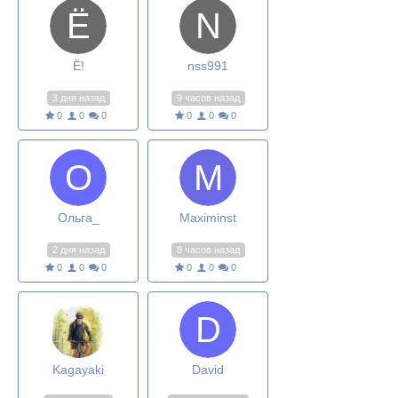
Ё!
nss991
3 дня назад
9 часов назад
0
0
0
0
0
0
Ольга_
Maximinst
2 дня назад
8 часов назад
0
0
0
0
0
0
Kagayaki
David