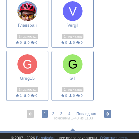
Главврач
Vergil
1 год назад
1 год назад
0
0
0
0
0
0
Greg15
GT
1 год назад
1 год назад
1
0
0
0
0
0
1
2
3
4
Последняя
Показаны 1-48 из 1133
© 2007 - 2026
ВелоКубань
, все права сохранены.
Обратная связь