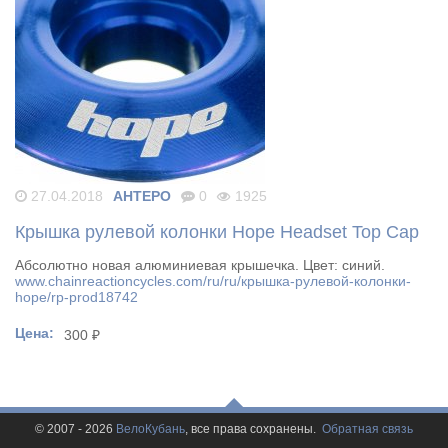
27.04.2018
AHTEPO
0
1925
Крышка рулевой колонки Hope Headset Top Cap
Абсолютно новая алюминиевая крышечка. Цвет: синий.
www.chainreactioncycles.com/ru/ru/крышка-рулевой-колонки-
hope/rp-prod18742
Цена:
300 ₽
© 2007 - 2026
ВелоКубань
, все права сохранены.
Обратная связь