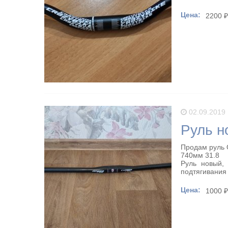
Цена:
2200 
02.09.2019
Руль н
Продам руль 
740мм 31.8
Руль новый,
подтягивания 
Цена:
1000 