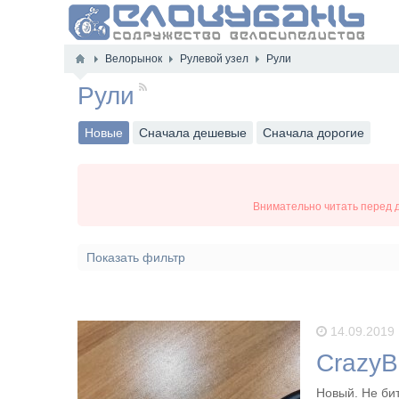
Велорынок
Рулевой узел
Рули
Рули
RSS
Новые
Сначала дешевые
Сначала дорогие
Внимательно читать перед д
Показать фильтр
14.09.2019
CrazyBi
Новый. Не бит