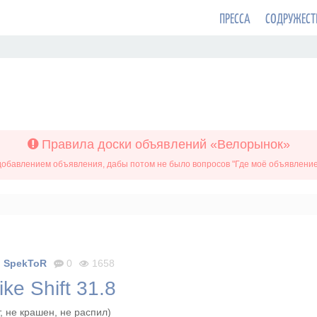
ПРЕССА
СОДРУЖЕСТ
Правила доски объявлений «Велорынок»
обавлением объявления, дабы потом не было вопросов "Где моё объявление?
SpekToR
0
1658
ke Shift 31.8
, не крашен, не распил)