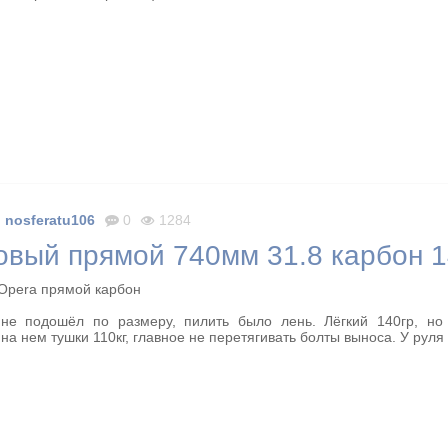
₽
nosferatu106
0
1284
овый прямой 740мм 31.8 карбон 1
Opera прямой карбон
 не подошёл по размеру, пилить было лень. Лёгкий 140гр, но
на нем тушки 110кг, главное не перетягивать болты выноса. У руля 
₽