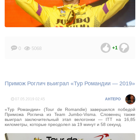
+1
0
5068
Примож Роглич выиграл «Тур Романдии — 2019»
07.05.2019
02:45
AHTEPO
«Тур Романдии» (Tour de Romandie) завершился победой
Приможа Роглича из Team Jumbo-Visma. Словенец также
выиграл заключительный этап велогонки — ITT на 16,85
километры, которые преодолел за 19 минут и 58 секунд.