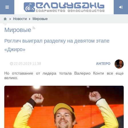
Новости
Мировые
Мировые
RSS
Роглич выиграл разделку на девятом этапе
«Джиро»
22.05.2019
11:38
AHTEPO
Но отставание от лидера тотала Валерио Конти все еще
велико.