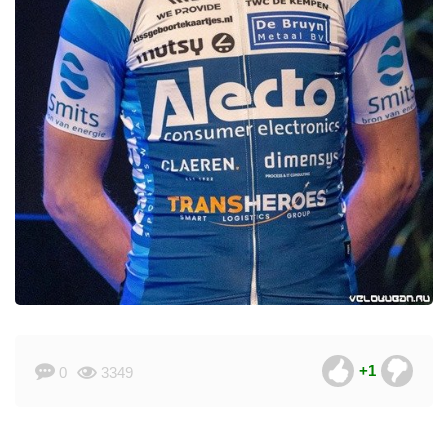
+1
0
3349