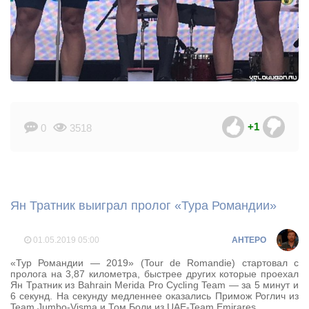
+1
0
3518
Ян Тратник выиграл пролог «Тура Романдии»
01.05.2019
05:00
AHTEPO
«Тур Романдии — 2019» (Tour de Romandie) стартовал с
пролога на 3,87 километра, быстрее других которые проехал
Ян Тратник из Bahrain Merida Pro Cycling Team — за 5 минут и
6 секунд. На секунду медленнее оказались Примож Роглич из
Team Jumbo-Visma и Том Боли из UAE-Team Emirares.