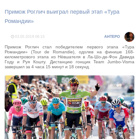
Примож Роглич выиграл первый этап «Тура
Романдии»
03.05.2019
06:15
AHTEPO
Примож Роглич стал победителем первого этапа «Тура
Романдии» (Tour de Romandie), одолев на финише 168-
километрового этапа из Нёвшателя в Ла-Шо-де-Фон Давида
Году и Руя Кошту. Дистанцию гонщик Team Jumbo-Visma
завершил за 4 часа 15 минут и 18 секунд.