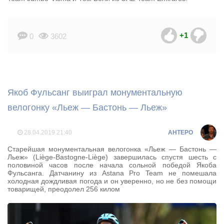
+1
0
3602
Якоб Фульсанг выиграл монументальную
велогонку «Льеж — Бастонь — Льеж»
28.04.2019
21:40
AHTEPO
Старейшая монументальная велогонка «Льеж — Бастонь —
Льеж» (Liège-Bastogne-Liège) завершилась спустя шесть с
половиной часов после начала сольной победой Якоба
Фульсанга. Датчанину из Astana Pro Team не помешала
холодная дождливая погода и он уверенно, но не без помощи
товарищей, преодолел 256 килом