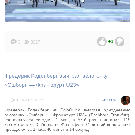
+1
0
3927
Фредерик Роденберг выиграл велогонку
«Эшборн — Франкфурт U23»
01.05.2019
20:25
AHTEPO
Фредерик Роденберг из ColoQuick выиграл однодневную
велогонку «Эшборн — Франкфурт U23» (Eschborn-Frankfurt),
состоявшуюся сегодня, 1 мая, в 57-й раз в истории. 119
километров из Эшборна во Франкфурт 21-летний велогонщик
преодолел за 2 часа 46 минут и 14 секунд.