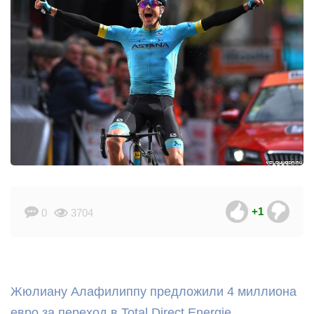
+1
0
3704
Жюлиану Алафилиппу предложили 4 миллиона
евро за переход в Total Direct Energie