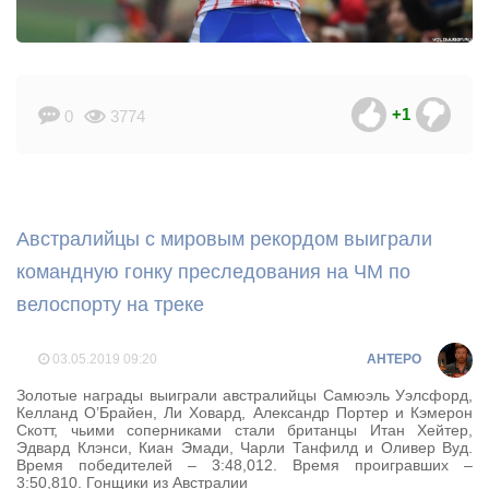
+1
0
3774
Австралийцы с мировым рекордом выиграли
командную гонку преследования на ЧМ по
велоспорту на треке
03.05.2019
09:20
AHTEPO
Золотые награды выиграли австралийцы Самюэль Уэлсфорд,
Келланд О’Брайен, Ли Ховард, Александр Портер и Кэмерон
Скотт, чьими соперниками стали британцы Итан Хейтер,
Эдвард Клэнси, Киан Эмади, Чарли Танфилд и Оливер Вуд.
Время победителей – 3:48,012. Время проигравших –
3:50,810. Гонщики из Австралии