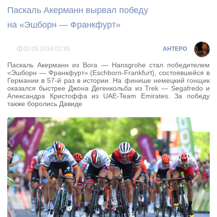
Паскаль Акерманн вырвал победу
на «Эшборн — Франкфурт»
02.05.2019
02:35
AHTEPO
Паскаль Акерманн из Bora — Hansgrohe стал победителем
«Эшборн — Франкфурт» (Eschborn-Frankfurt), состоявшейся в
Германии в 57-й раз в истории. На финише немецкий гонщик
оказался быстрее Джона Дегенкольба из Trek — Segafredo и
Александра Кристоффа из UAE-Team Emirates. За победу
также боролись Давиде