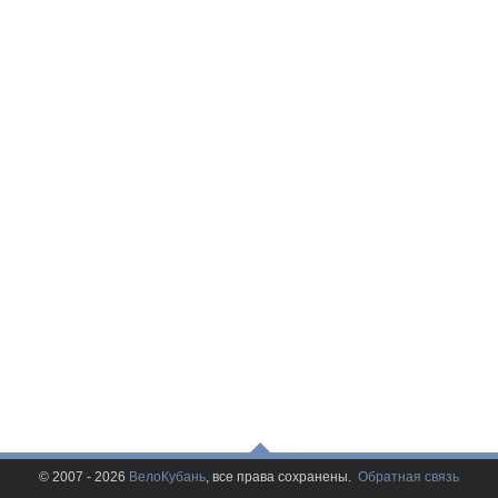
© 2007 - 2026
ВелоКубань
, все права сохранены.
Обратная связь