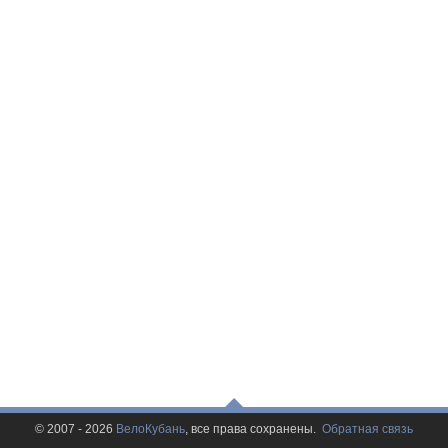
© 2007 - 2026
ВелоКубань
, все права сохранены.
Обратная связь