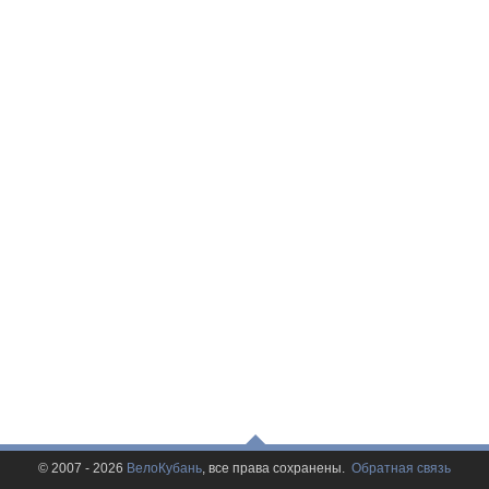
© 2007 - 2026
ВелоКубань
, все права сохранены.
Обратная связь