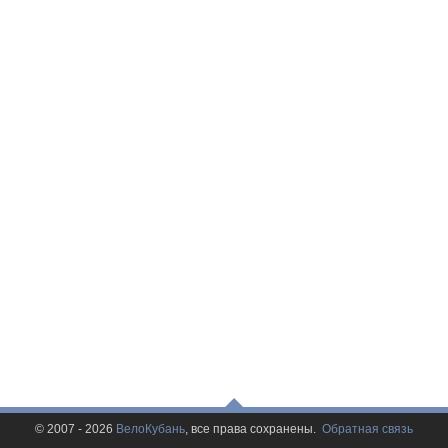
© 2007 - 2026
ВелоКубань
, все права сохранены.
Обратная связь