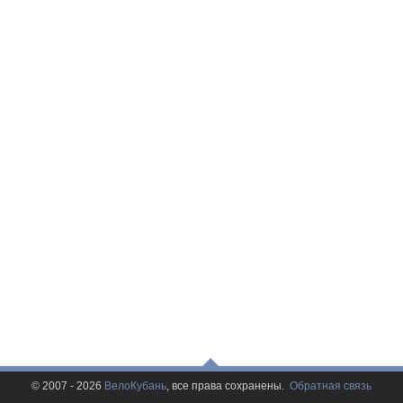
© 2007 - 2026
ВелоКубань
, все права сохранены.
Обратная связь