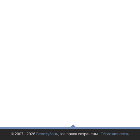
© 2007 - 2026
ВелоКубань
, все права сохранены.
Обратная связь