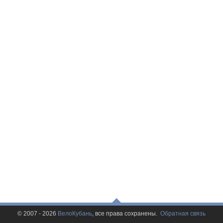
© 2007 - 2026
ВелоКубань
, все права сохранены.
Обратная связь