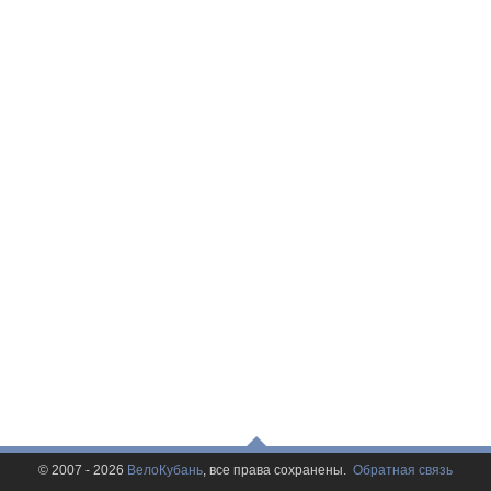
© 2007 - 2026
ВелоКубань
, все права сохранены.
Обратная связь