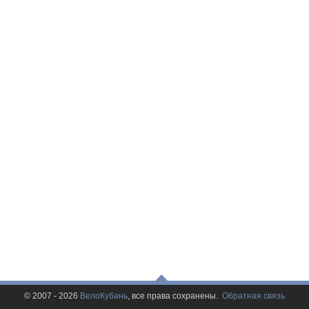
© 2007 - 2026
ВелоКубань
, все права сохранены.
Обратная связь