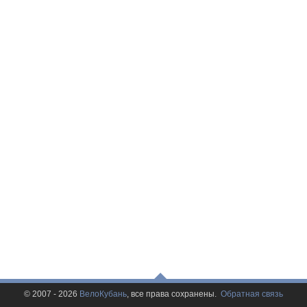
© 2007 - 2026
ВелоКубань
, все права сохранены.
Обратная связь