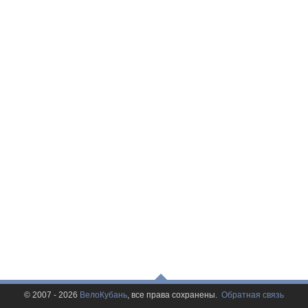
© 2007 - 2026
ВелоКубань
, все права сохранены.
Обратная связь