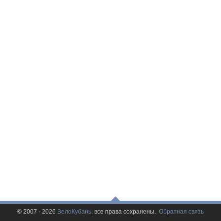
© 2007 - 2026
ВелоКубань
, все права сохранены.
Обратная связь