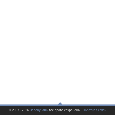
© 2007 - 2026
ВелоКубань
, все права сохранены.
Обратная связь