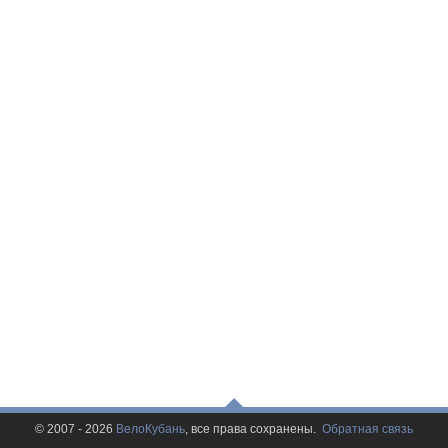
© 2007 - 2026
ВелоКубань
, все права сохранены.
Обратная связь