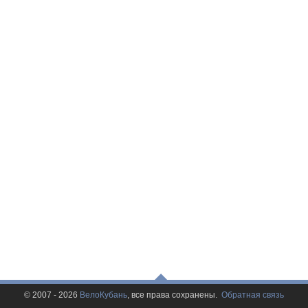
© 2007 - 2026
ВелоКубань
, все права сохранены.
Обратная связь