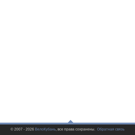
© 2007 - 2026
ВелоКубань
, все права сохранены.
Обратная связь