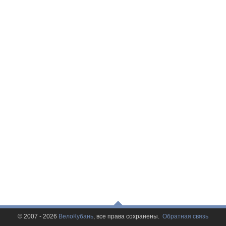
© 2007 - 2026
ВелоКубань
, все права сохранены.
Обратная связь