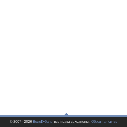
© 2007 - 2026
ВелоКубань
, все права сохранены.
Обратная связь