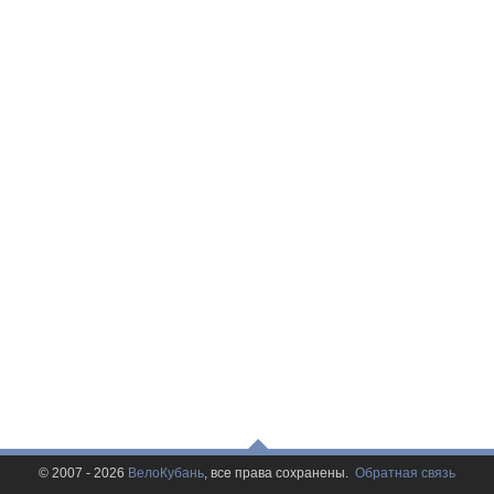
© 2007 - 2026
ВелоКубань
, все права сохранены.
Обратная связь