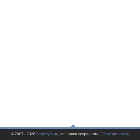
© 2007 - 2026
ВелоКубань
, все права сохранены.
Обратная связь