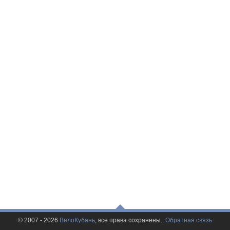
© 2007 - 2026
ВелоКубань
, все права сохранены.
Обратная связь